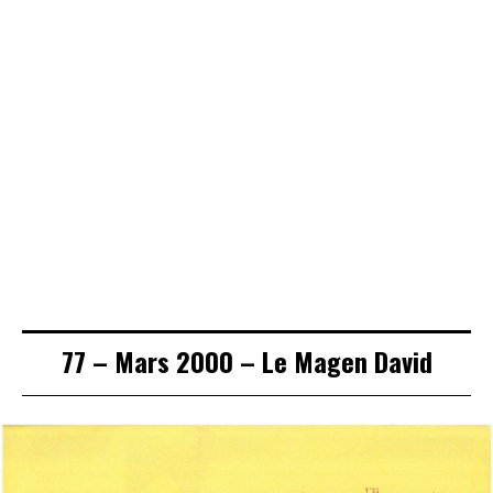
234 – Septembre
13 – Novembre
2020 – Du bon
1988 – Histoire
51 – Mars 1995 –
usage de la
d’actualité : Bné
Le beth din dans
parole
braq. Israel et
la Cité
Yichma’el
77 – Mars 2000 – Le Magen David