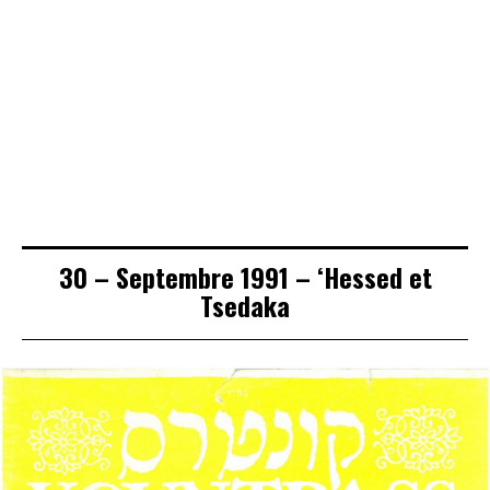
234 – Septembre
2 – Janvier 1987
13 – Novembre
2020 – Du bon
– L’aventure de
1988 – Histoire
usage de la
Shangai (1939 –
d’actualité : Bné
parole
46)
braq. Israel et
Yichma’el
30 – Septembre 1991 – ‘Hessed et
Tsedaka