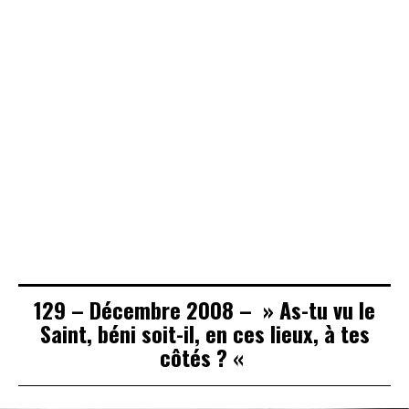
234 – Septembre
2 – Janvier 1987
2020 – Du bon
– L’aventure de
51 – Mars 1995 –
usage de la
Shangai (1939 –
Le beth din dans
parole
46)
la Cité
129 – Décembre 2008 – » As-tu vu le
Saint, béni soit-il, en ces lieux, à tes
côtés ? «