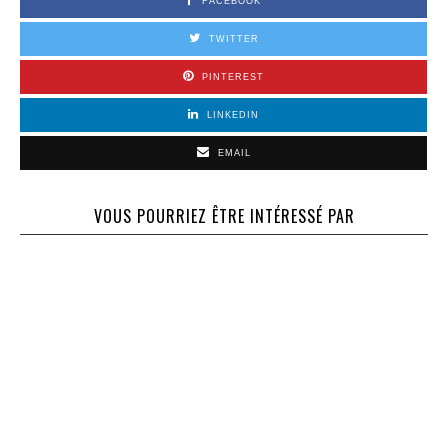
FACEBOOK
TWITTER
PINTEREST
LINKEDIN
EMAIL
VOUS POURRIEZ ÊTRE INTÉRESSÉ PAR
63 – Aout 1997 –
Les Yechivoth
236 – Novembre
107 – Avril 2005
sous la