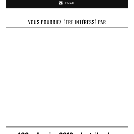
EMAIL
VOUS POURRIEZ ÊTRE INTÉRESSÉ PAR
234 – Septembre
2020 – Du bon
51 – Mars 1995 –
30 – Septembre
usage de la
Le beth din dans
1991 – ‘Hessed
parole
la Cité
et Tsedaka