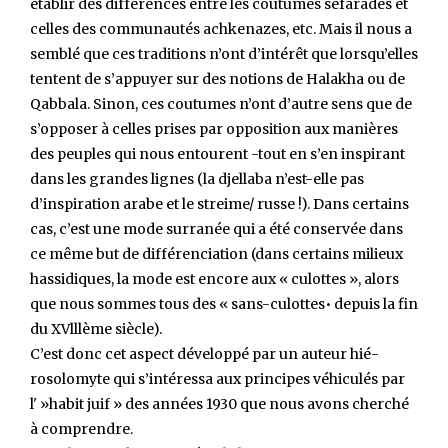
établir des différences entre les coutumes se­farades et
celles des communautés achkenazes, etc. Mais il nous a
semblé que ces traditions n’ont d’inté­rêt que lorsqu’elles
tentent de s’appuyer sur des no­tions de Halakha ou de
Qabbala. Sinon, ces coutu­mes n’ont d’autre sens que de
s’opposer à celles prises par opposition aux manières
des peuples qui nous entourent -tout en s’en inspirant
dans les grandes lignes (la djellaba n’est-elle pas
d’inspiration arabe et le streime/ russe !). Dans certains
cas, c’est une mode surranée qui a été conservée dans
ce même but de différenciation (dans certains milieux
hassidiques, la mode est encore aux « culottes », alors
que nous sommes tous des « sans-culottes• depuis la fin
du XVlllème siècle).
C’est donc cet aspect développé par un auteur hié­
rosolomyte qui s’intéressa aux principes véhiculés par
l' »habit juif » des années 1930 que nous avons cherché
à comprendre.