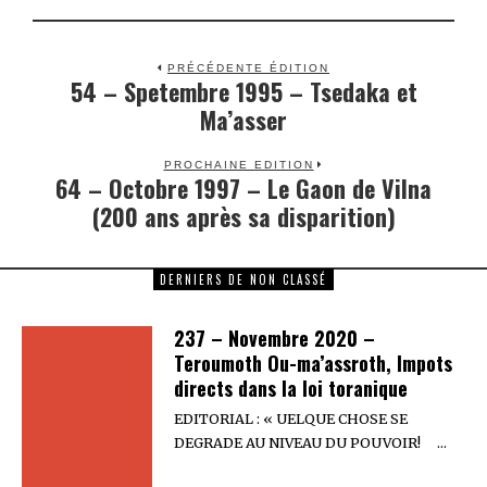
PRÉCÉDENTE ÉDITION
54 – Spetembre 1995 – Tsedaka et
Previous
Ma’asser
post:
PROCHAINE EDITION
64 – Octobre 1997 – Le Gaon de Vilna
Next
(200 ans après sa disparition)
post:
DERNIERS DE NON CLASSÉ
237 – Novembre 2020 –
Teroumoth Ou-ma’assroth, Impots
directs dans la loi toranique
EDITORIAL : « UELQUE CHOSE SE
DEGRADE AU NIVEAU DU POUVOIR! …