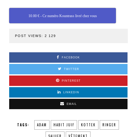
10.00 € - Ce numéro Kountrass livré chez vous
POST VIEWS:
2 129
FACEBOOK
TWITTER
PINTEREST
LINKEDIN
EMAIL
TAGS:
ADAM
HABIT JUIF
KOTTEK
RINGER
SALUER
VÊTEMENT