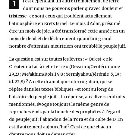
l est cependant un autre tremblement de terre
I
dont nous ne pouvons parler qu’avec douleur et
tristesse : ce sont ceux qui troublent actuellement
l’atmosphère en Erets Israël. Le mois d’Adar, présu­mé
être un mois de joie, a été transformé cette année en un
mois de deuil et de déchirement, quand un grand
nombre d’attentats meurtriers ont trou­blé le peuple juif.
La question est sur toutes les lèvres : « Qu’est-ce le
Créateur a fait à cette terre » (Devarim/Oeutéronome
29,23 ; Me/akhim/Rois 1,9,8 ; Yermiyahou/Jérémie 5, 19 ;
id. 22,8) ? A cette dramatique interrogation, qui se
répète dans les textes bibliques -et tout au long de
l’histoire du peuple juif -, la réponse, aux divers endroits
mentionnés, évoque toujours le même genre de
reproches émis par la bouche des prophè­tes à l’égard
du peuple juif : l’abandon de la Tora et du culte de D. En
est-il autrement aujourd’hui? C’est ce que chacun
d’entre nous doit se demanc:fer.