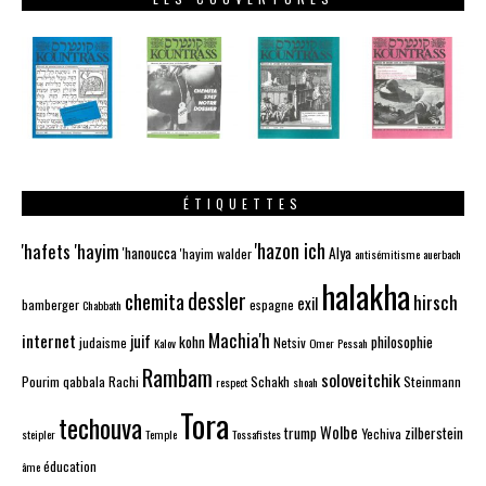
ÉTIQUETTES
'hazon ich
'hafets 'hayim
'hanoucca
Alya
'hayim walder
antisémitisme
auerbach
halakha
dessler
chemita
hirsch
exil
bamberger
espagne
Chabbath
Machia'h
internet
juif
kohn
philosophie
judaisme
Netsiv
Kalov
Omer
Pessah
Rambam
soloveitchik
Pourim
qabbala
Rachi
Schakh
Steinmann
respect
shoah
Tora
techouva
Wolbe
trump
zilberstein
Yechiva
steipler
Temple
Tossafistes
éducation
âme