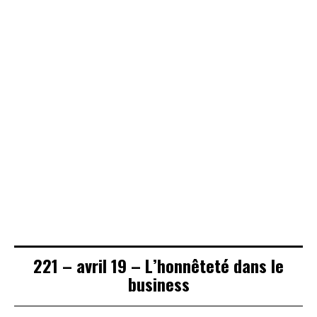
30 – Septembre
43 – Novembre
94 – Mars 2003
1991 – ‘Hessed
1993 – Le rav
– ‘Habad sous le
et Tsedaka
Lubetski. La
regime
Qabbala
communiste
221 – avril 19 – L’honnêteté dans le
business