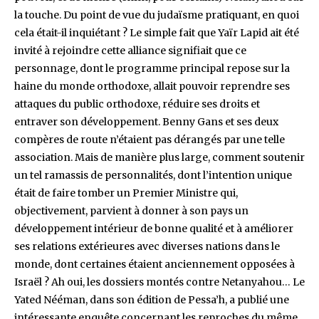
la touche. Du point de vue du judaïsme pratiquant, en quoi
cela était-il inquiétant ? Le simple fait que Yaïr Lapid ait été
invité à rejoindre cette alliance signifiait que ce
personnage, dont le programme principal repose sur la
haine du monde orthodoxe, allait pouvoir reprendre ses
attaques du public orthodoxe, réduire ses droits et
entraver son développement. Benny Gans et ses deux
compères de route n’étaient pas dérangés par une telle
association. Mais de manière plus large, comment soutenir
un tel ramassis de personnalités, dont l’intention unique
était de faire tomber un Premier Ministre qui,
objectivement, parvient à donner à son pays un
développement intérieur de bonne qualité et à améliorer
ses relations extérieures avec diverses nations dans le
monde, dont certaines étaient anciennement opposées à
Israël ? Ah oui, les dossiers montés contre Netanyahou… Le
Yated Nééman, dans son édition de Pessa’h, a publié une
intéressante enquête concernant les reproches du même