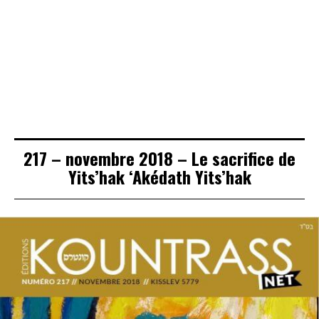
137 – Mai 2010 –
220 – mars 2019
212 – Mars 2018
D’une période à
– Pourim
– Tora ou armée !
l’autre
217 – novembre 2018 – Le sacrifice de
Yits’hak ‘Akédath Yits’hak