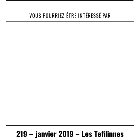
VOUS POURRIEZ ÊTRE INTÉRESSÉ PAR
15 – Mars 1989 –
Nos ancêtres les
71 – Janvier 1999
84 – Juin 2001 –
khazars
– Terre de
L’image dans la
pèlerinage
Tora
219 – janvier 2019 – Les Tefilinnes