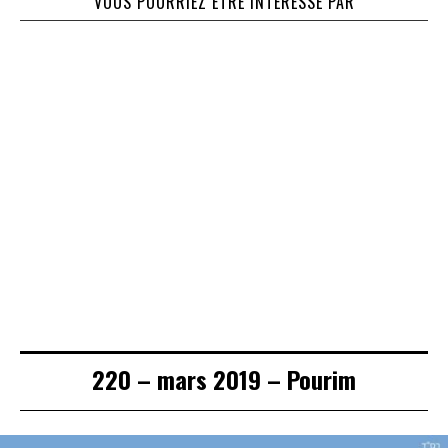
VOUS POURRIEZ ÊTRE INTÉRESSÉ PAR
71 – Janvier 1999
84 – Juin 2001 –
93 – Janvier
– Terre de
L’image dans la
2003 – La pureté
pèlerinage
Tora
et l’impureté
220 – mars 2019 – Pourim