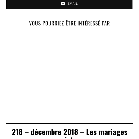
EMAIL
VOUS POURRIEZ ÊTRE INTÉRESSÉ PAR
62 – Fevrier 1997
105 – Décembre
108 – Juin 2005
– Les Richonim
2004 – Les
– 900 ans du
Tefilines
décès de Rachi
218 – décembre 2018 – Les mariages