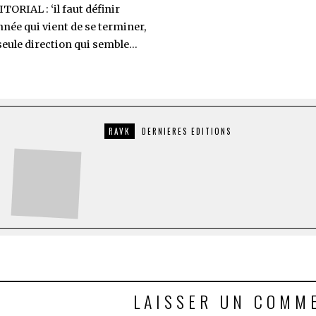
TORIAL : ‘il faut définir
nnée qui vient de se terminer,
 seule direction qui semble…
RAVK
DERNIERES EDITIONS
LAISSER UN COMM