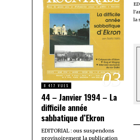
EDI
l’a
la
03
8 417 VUES
44 – Janvier 1994 – La
difficile année
sabbatique d’Ekron
EDITORIAL : ous suspendons
provisoirement la publication