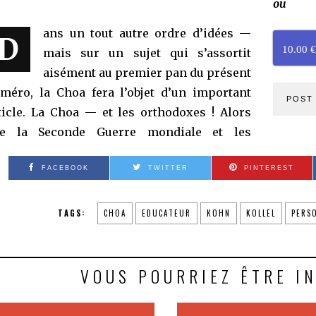
ou
ans un tout autre ordre d’idées —
D
10.00 €
mais sur un sujet qui s’assortit
aisément au premier pan du présent
méro, la Choa fera l’objet d’un important
POST 
ticle. La Choa — et les orthodoxes ! Alors
e la Seconde Guerre mondiale et les
FACEBOOK
TWITTER
PINTEREST
TAGS:
CHOA
EDUCATEUR
KOHN
KOLLEL
PERS
VOUS POURRIEZ ÊTRE I