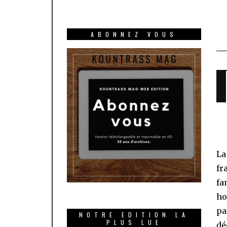
ABONNEZ VOUS
La
fr
fa
ho
pa
NOTRE EDITION LA
PLUS LUE
dé