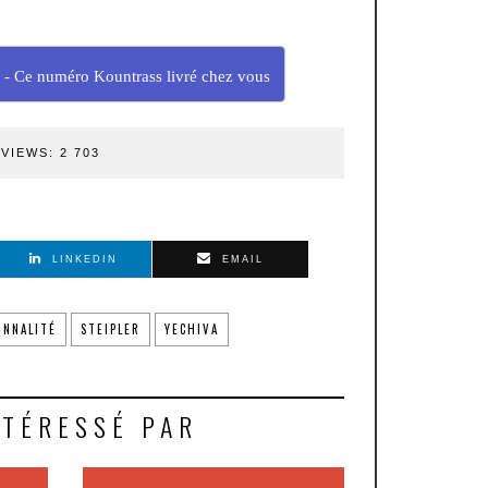
 - Ce numéro Kountrass livré chez vous
VIEWS:
2 703
LINKEDIN
EMAIL
ONNALITÉ
STEIPLER
YECHIVA
NTÉRESSÉ PAR