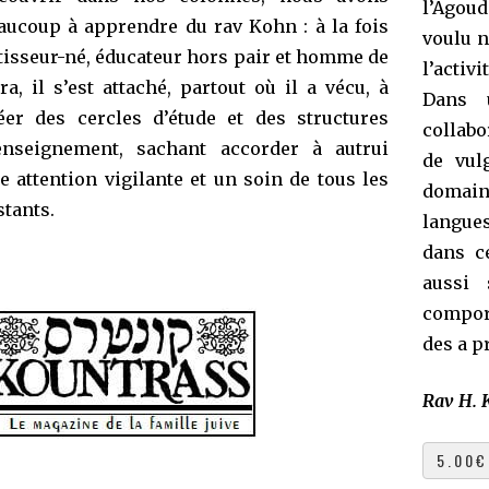
l’Agoud
aucoup à apprendre du rav Kohn : à la fois
voulu n
tisseur-né, éducateur hors pair et homme de
l’activi
ra, il s’est attaché, partout où il a vécu, à
Dans u
éer des cercles d’étude et des structures
collabo
enseignement, sachant accorder à autrui
de vulg
e attention vigilante et un soin de tous les
domaine
stants.
langue
dans c
aussi 
comport
des a pr
Rav H. 