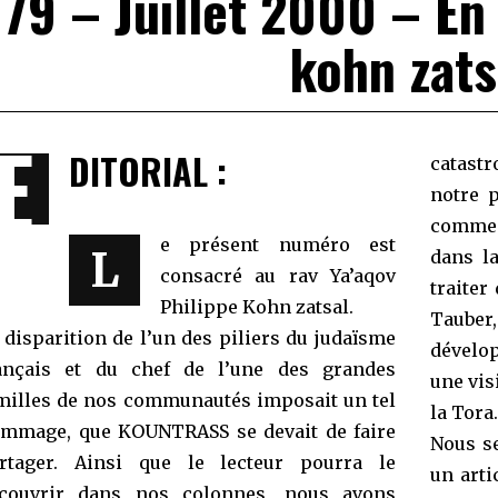
79 – Juillet 2000 – En
kohn zats
E
DITORIAL :
catast
notre p
comme a
e présent numéro est
L
dans la
consacré au rav Ya’aqov
traiter
Philippe Kohn zatsal.
Tauber
 disparition de l’un des piliers du judaïsme
dévelop
ançais et du chef de l’une des grandes
une vis
milles de nos communautés imposait un tel
la Tora.
mmage, que KOUNTRASS se devait de faire
Nous s
rtager. Ainsi que le lecteur pourra le
un arti
couvrir dans nos colonnes, nous avons