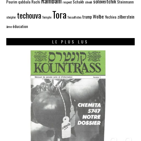
Rambam
soloveitchik
Pourim
qabbala
Rachi
Schakh
Steinmann
respect
shoah
Tora
techouva
Wolbe
trump
zilberstein
Yechiva
steipler
Temple
Tossafistes
éducation
âme
LE PLUS LUS