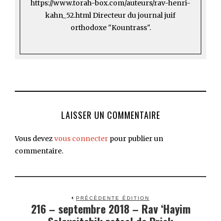
https://www.torah-box.com/auteurs/rav-henri-
kahn_52.html Directeur du journal juif
orthodoxe "Kountrass".
LAISSER UN COMMENTAIRE
Vous devez
vous connecter
pour publier un
commentaire.
PRÉCÉDENTE ÉDITION
216 – septembre 2018 – Rav ‘Hayim
Previous
post: