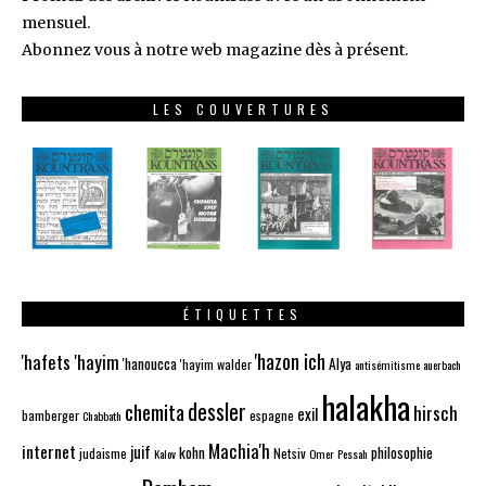
mensuel.
Abonnez vous à notre web magazine dès à présent.
LES COUVERTURES
ÉTIQUETTES
'hazon ich
'hafets 'hayim
'hanoucca
Alya
'hayim walder
antisémitisme
auerbach
halakha
dessler
chemita
hirsch
exil
bamberger
espagne
Chabbath
Machia'h
internet
juif
kohn
philosophie
judaisme
Netsiv
Kalov
Omer
Pessah