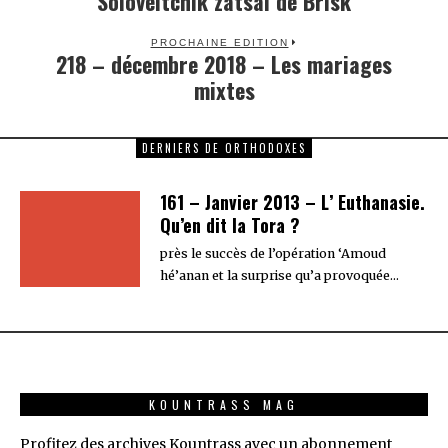
Soloveitchik zatsal de Brisk
PROCHAINE EDITION
218 – décembre 2018 – Les mariages
Next
mixtes
post:
DERNIERS DE ORTHODOXES
161 – Janvier 2013 – L’ Euthanasie.
Qu’en dit la Tora ?
près le succès de l’opération ‘Amoud
hé’anan et la surprise qu’a provoquée…
KOUNTRASS MAG
Profitez des archives Kountrass avec un abonnement