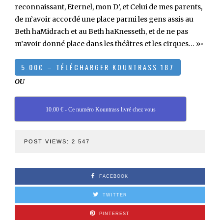
reconnaissant, Eternel, mon D’, et Celui de mes parents,
de m’avoir accordé une place parmi les gens assis au
Beth haMidrach et au Beth haKnesseth, et de ne pas
m’avoir donné place dans les théâtres et les cirques… »•
OU
10.00 € - Ce numéro Kountrass livré chez vous
POST VIEWS:
2 547
FACEBOOK
TWITTER
PINTEREST