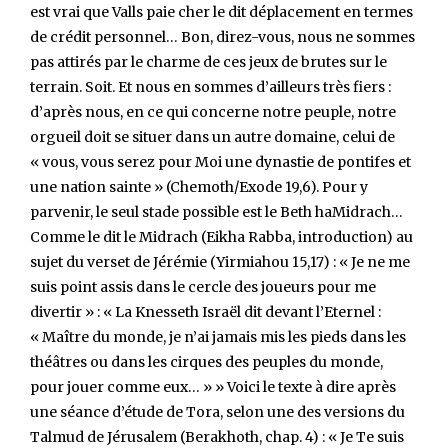
est vrai que Valls paie cher le dit déplacement en termes
de crédit personnel… Bon, direz-vous, nous ne sommes
pas attirés par le charme de ces jeux de brutes sur le
terrain. Soit. Et nous en sommes d’ailleurs très fiers :
d’après nous, en ce qui concerne notre peuple, notre
orgueil doit se situer dans un autre domaine, celui de
« vous, vous serez pour Moi une dynastie de pontifes et
une nation sainte » (Chemoth/Exode 19,6). Pour y
parvenir, le seul stade possible est le Beth haMidrach…
Comme le dit le Midrach (Eikha Rabba, introduction) au
sujet du verset de Jérémie (Yirmiahou 15,17) : « Je ne me
suis point assis dans le cercle des joueurs pour me
divertir » : « La Knesseth Israël dit devant l’Eternel :
« Maître du monde, je n’ai jamais mis les pieds dans les
théâtres ou dans les cirques des peuples du monde,
pour jouer comme eux… » » Voici le texte à dire après
une séance d’étude de Tora, selon une des versions du
Talmud de Jérusalem (Berakhoth, chap. 4) : « Je Te suis