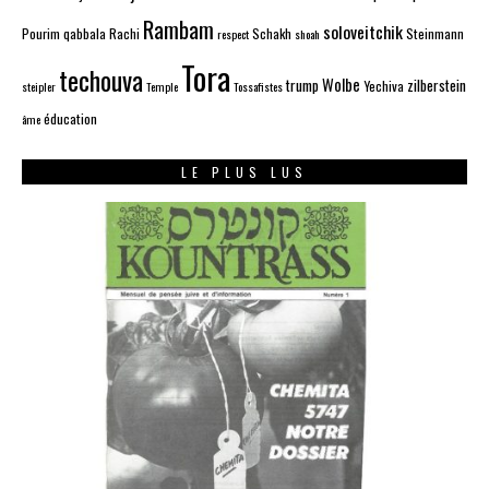
Rambam
soloveitchik
Pourim
qabbala
Rachi
Schakh
Steinmann
respect
shoah
Tora
techouva
Wolbe
trump
zilberstein
Yechiva
steipler
Temple
Tossafistes
éducation
âme
LE PLUS LUS