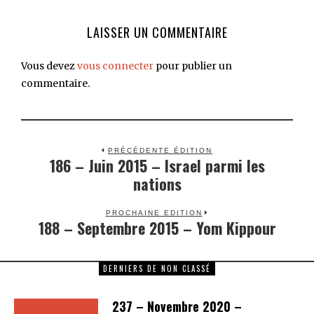
LAISSER UN COMMENTAIRE
Vous devez
vous connecter
pour publier un
commentaire.
PRÉCÉDENTE ÉDITION
186 – Juin 2015 – Israel parmi les
Previous
nations
post:
PROCHAINE EDITION
188 – Septembre 2015 – Yom Kippour
Next
post:
DERNIERS DE NON CLASSÉ
237 – Novembre 2020 –