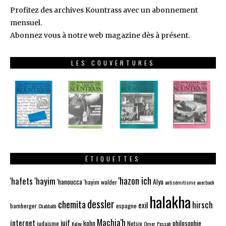
Profitez des archives Kountrass avec un abonnement
mensuel.
Abonnez vous à notre web magazine dès à présent.
LES COUVERTURES
ÉTIQUETTES
'hazon ich
'hafets 'hayim
'hanoucca
Alya
'hayim walder
antisémitisme
auerbach
halakha
dessler
chemita
hirsch
exil
bamberger
espagne
Chabbath
Machia'h
internet
juif
kohn
philosophie
judaisme
Netsiv
Kalov
Omer
Pessah