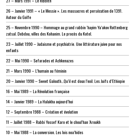
27 – Mars 1991 – Le Ribbith
26 – Janvier 1991 – « Le Messie ». Les massacres et persécution de 1391.
Autour du Golfe
25 – Novembre 1990 – Hommage au grand rabbin ‘hayim Ya’akov Rottenberg
zatsal. Debdou, villes des Kohanim. Le procès du Kotel.
23 – Juillet 1990 – Judaisme et psychiatrie. Une littérature juive pour nos
enfants
22 – Mai 1990 – Sefarades et Achkenazes
21 – Mars 1990 – L’humain au féminin
20 – Janvier 1990 – Sweet Galouth…Qu’il est doux l’exil. Les Juifs d’Ethiopie
16 – Mai 1989 – La Révolution française
14 – Janvier 1989 – La Halakha aujourd’hui
12 – Septembre 1988 – Création et évolution
11 – Juillet 1988 – Rabbi Yossef Karo et le choul’han ‘Aroukh
10 – Mai 1988 – La conversion. Les lois noa’hides