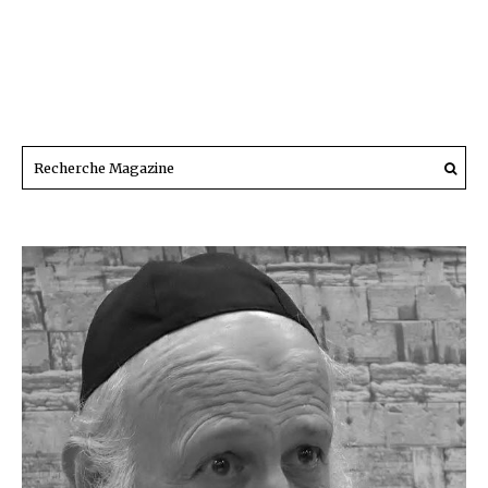
Il y a 750 ans : le
42 – Septembre
45 – Mars 1994
» le brûlement »
1993 – Les
– L’historique de
du Talmud à Paris
préparatifs de la
la kabbala
chemita 5754